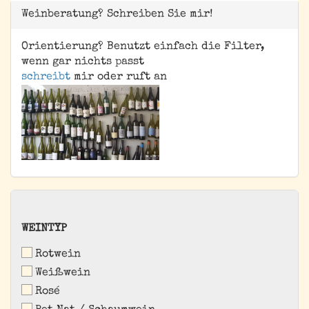
Weinberatung? Schreiben Sie mir!
Orientierung? Benutzt einfach die Filter,
wenn gar nichts passt
schreibt
mir oder ruft an
WEINTYP
WEINTYP
Rotwein
Weißwein
Rosé