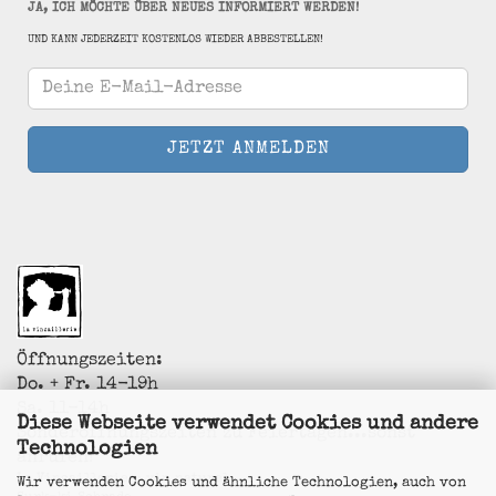
JA, ICH MÖCHTE ÜBER NEUES INFORMIERT WERDEN!
UND KANN JEDERZEIT KOSTENLOS WIEDER ABBESTELLEN!
Öffnungszeiten:
Do. + Fr. 14-19h
Sa. 11-14h
Diese Webseite verwendet Cookies und andere
Sonderöffnungszeiten zu Feiertagen...sonst
Technologien
anrufen!
La Vincaillerie - vin naturel
Wir verwenden Cookies und ähnliche Technologien, auch von