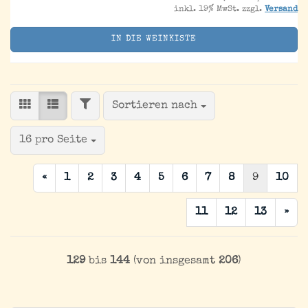
inkl. 19% MwSt. zzgl.
Versand
IN DIE WEINKISTE
FILTER
Sortieren nach
Sortieren nach
pro Seite
16 pro Seite
«
1
2
3
4
5
6
7
8
9
10
11
12
13
»
129
bis
144
(von insgesamt
206
)