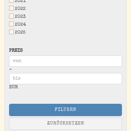
2021
2022
2023
2024
2025
PREIS
PREIS
Preis bis
-
EUR
FILTERN
ZURÜCKSETZEN