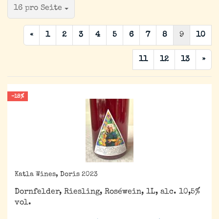
pro Seite
16 pro Seite
«
1
2
3
4
5
6
7
8
9
10
11
12
13
»
-18%
Katla Wines, Doris 2023
Dornfelder, Riesling, Roséwein, 1L, alc. 10,5%
vol.