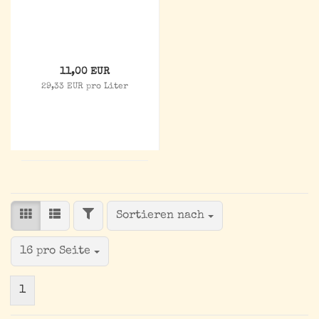
11,00 EUR
29,33 EUR pro Liter
FILTER
Sortieren nach
Sortieren nach
pro Seite
16 pro Seite
1