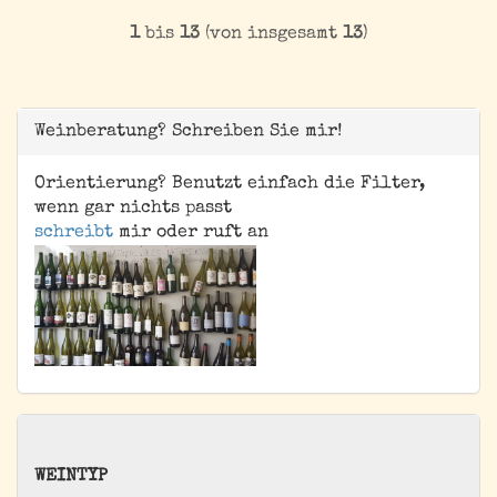
1
bis
13
(von insgesamt
13
)
Weinberatung? Schreiben Sie mir!
Orientierung? Benutzt einfach die Filter,
wenn gar nichts passt
schreibt
mir oder ruft an
WEINTYP
WEINTYP