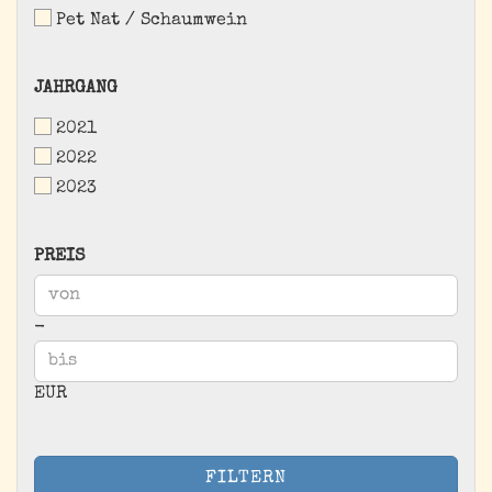
Pet Nat / Schaumwein
JAHRGANG
JAHRGANG
2021
2022
2023
PREIS
PREIS
Preis bis
-
EUR
FILTERN