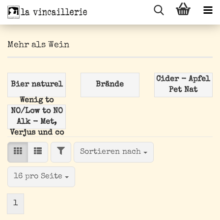
Mehr als Wein
Cider - Apfel
Bier naturel
Brände
Pet Nat
Wenig to
NO/Low to NO
Alk - Met,
Verjus und co
FILTER
Sortieren nach
Sortieren nach
pro Seite
16 pro Seite
1