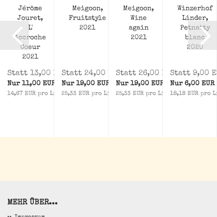
Jérôme
Meigoon,
Meigoon,
Winzerhof
Jouret,
Fruitstyle
Wine
Linder,
L'
2021
again
Petnatty
Accroche
2021
blanc
Coeur
2020
2021
 EUR
Statt 13,00 EUR
Statt 24,00 EUR
Statt 26,00 EUR
Statt 9,00 
R
Nur 11,00 EUR
Nur 19,00 EUR
Nur 19,00 EUR
Nur 6,00 EUR
iter
14,67 EUR pro Liter
25,33 EUR pro Liter
25,33 EUR pro Liter
18,18 EUR pro L
MEHR ÜBER...