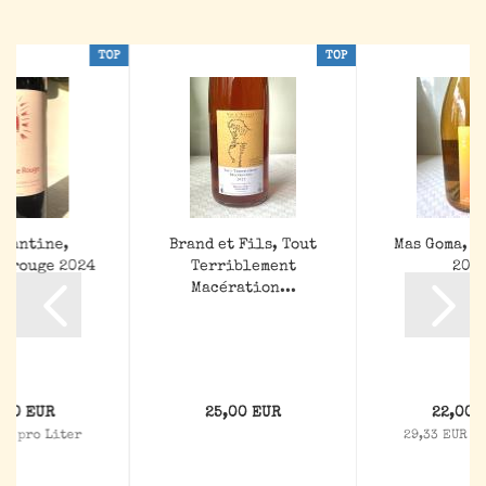
TOP
TOP
 Fantine,
Brand et Fils, Tout
Mas Goma, Co
e rouge 2024
Terriblement
202
Macération...
,00 EUR
25,00 EUR
22,00 
UR pro Liter
29,33 EUR p