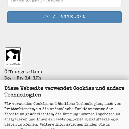
Öffnungszeiten:
Do. + Fr. 14-19h
Sa. 11-14h
Diese Webseite verwendet Cookies und andere
Sonderöffnungszeiten zu Feiertagen...sonst
Technologien
anrufen!
La Vincaillerie - vin naturel
Wir verwenden Cookies und ähnliche Technologien, auch von
Surk-ki Schrade
Drittanbietern, um die ordentliche Funktionsweise der
Leostrasse 57
Website zu gewährleisten, die Nutzung unseres Angebotes zu
50823 Köln - Ehrenfeld
analysieren und Ihnen ein bestmögliches Einkaufserlebnis
+49 172 5926537
bieten zu können. Weitere Informationen finden Sie in
E-Mail
info@la-vincaillerie.de