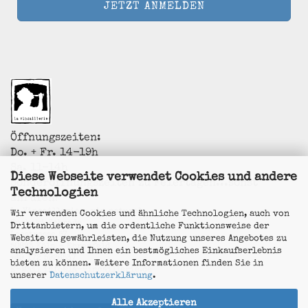
Öffnungszeiten:
Do. + Fr. 14-19h
Sa. 11-14h
Diese Webseite verwendet Cookies und andere
Sonderöffnungszeiten zu Feiertagen...sonst
Technologien
anrufen!
La Vincaillerie - vin naturel
Wir verwenden Cookies und ähnliche Technologien, auch von
Surk-ki Schrade
Drittanbietern, um die ordentliche Funktionsweise der
Leostrasse 57
Website zu gewährleisten, die Nutzung unseres Angebotes zu
50823 Köln - Ehrenfeld
analysieren und Ihnen ein bestmögliches Einkaufserlebnis
+49 172 5926537
bieten zu können. Weitere Informationen finden Sie in
E-Mail
info@la-vincaillerie.de
unserer
Datenschutzerklärung
.
Alle Akzeptieren