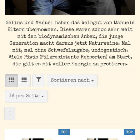
Selina und Manuel haben das Weingut von Manuels
Eltern übernommen. Diese waren schon sehr weit
mit dem biodynamischen Anbau, die junge
Generation macht daraus jetzt Naturweine. Mal
mit, mal ohne Schwefelzugabe, undogmatisch.
Viele Piwis (Pilzresistente Rebsorten) am Start,
die gilt es mit voller Energie zu probieren.
FILTER
Sortieren nach
Sortieren nach
pro Seite
16 pro Seite
1
TOP
TOP