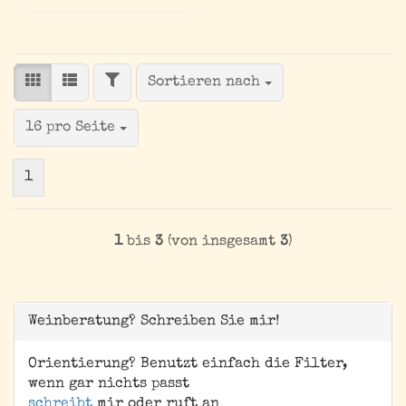
FILTER
Sortieren nach
Sortieren nach
pro Seite
16 pro Seite
1
1
bis
3
(von insgesamt
3
)
Weinberatung? Schreiben Sie mir!
Orientierung? Benutzt einfach die Filter,
wenn gar nichts passt
schreibt
mir oder ruft an