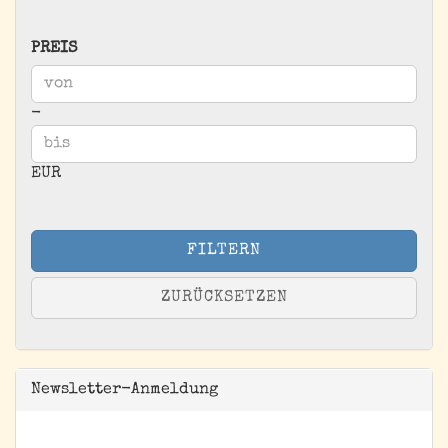
PREIS
PREIS
Preis bis
-
EUR
FILTERN
ZURÜCKSETZEN
Newsletter-Anmeldung