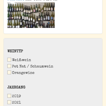
WEINTYP
WEINTYP
Weißwein
Pet Nat / Schaumwein
Orangewine
JAHRGANG
JAHRGANG
2019
2021