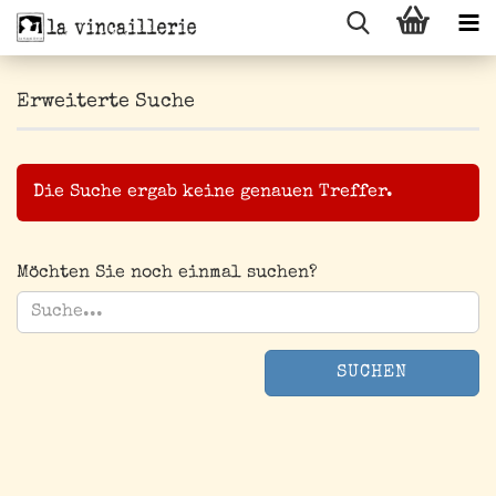
Erweiterte Suche
Die Suche ergab keine genauen Treffer.
MÖCHTEN
Möchten Sie noch einmal suchen?
SIE
NOCH
EINMAL
SUCHEN?
SUCHEN