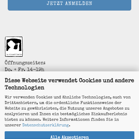
Öffnungszeiten:
Do. + Fr. 14-19h
Sa. 11-14h
Diese Webseite verwendet Cookies und andere
Sonderöffnungszeiten zu Feiertagen...sonst
Technologien
anrufen!
La Vincaillerie - vin naturel
Wir verwenden Cookies und ähnliche Technologien, auch von
Surk-ki Schrade
Drittanbietern, um die ordentliche Funktionsweise der
Leostrasse 57
Website zu gewährleisten, die Nutzung unseres Angebotes zu
50823 Köln - Ehrenfeld
analysieren und Ihnen ein bestmögliches Einkaufserlebnis
+49 172 5926537
bieten zu können. Weitere Informationen finden Sie in
E-Mail
info@la-vincaillerie.de
unserer
Datenschutzerklärung
.
Alle Akzeptieren