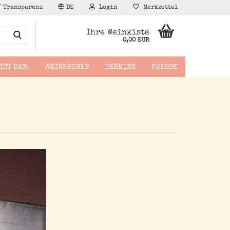
/ Transparenz
DE
Login
Merkzettel
Suche...
Ihre Weinkiste
0,00 EUR
IST DAS?
WEINPROBEN
TERMINE
PRESSE
äppchen