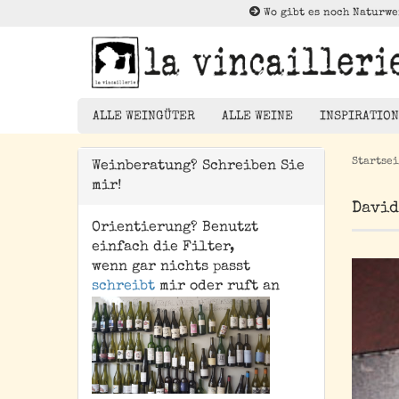
Wo gibt es noch Naturwe
ALLE WEINGÜTER
ALLE WEINE
INSPIRATION
Startsei
Weinberatung? Schreiben Sie
mir!
Rotwein
David
Weißwein
Orientierung? Benutzt
Die Brück
Rosé
einfach die Filter,
Kleiner Au
wenn gar nichts passt
Orangewein
schreibt
mir oder ruft an
Entdeckun
Pet Nat/ Bubbles
Magnums - 1,5 Liter
Flaschen