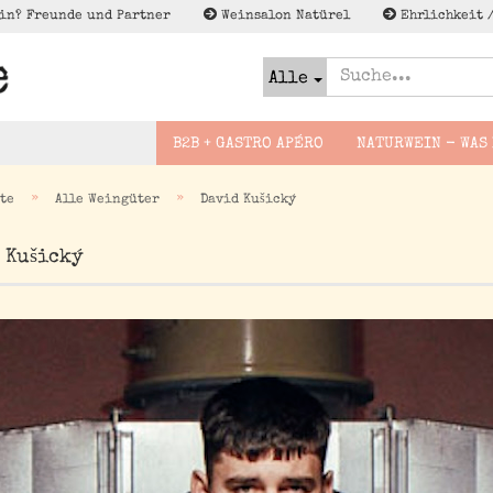
in? Freunde und Partner
Weinsalon Natürel
Ehrlichkeit 
Alle
B2B + GASTRO APÉRO
NATURWEIN - WAS 
»
»
te
Alle Weingüter
David Kušický
Slovakei
Bier naturel
 Kušický
Foodguides -
Lagerschn
Deutschland
Brände
Wineguides
enweine
France
Cider - Apfel Pet Nat
Lektüre zu Naturwein
sflug
Espana
Wenig to NO/Low to NO
gsreise
Alk - Met, Verjus und
Italien
co
Österreich
Georgien
Griechenland
Not Natural im Sinne