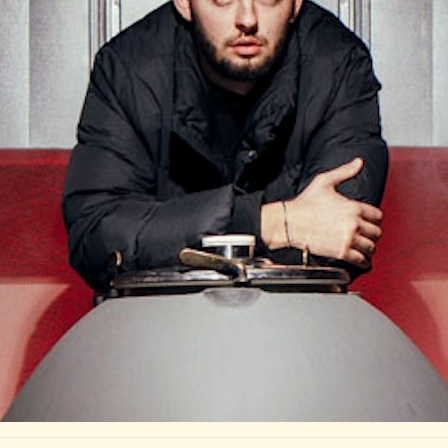
der Vincaillerie -
trotzdem gut!