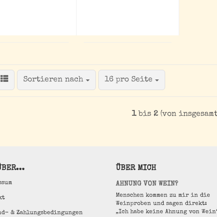
Sortieren nach
pro Seite
Sortieren nach
16 pro Seite
1
bis
2
(von insgesam
BER...
ÜBER MICH
ssum
AHNUNG VON WEIN?
Menschen kommen zu mir in die
kt
Weinproben und sagen direkt:
„Ich habe keine Ahnung von Wein
nd- & Zahlungsbedingungen