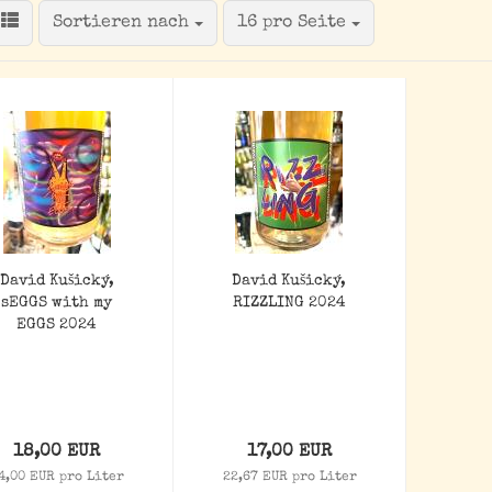
Sortieren nach
pro Seite
Sortieren nach
16 pro Seite
David Kušický,
David Kušický,
sEGGS with my
RIZZLING 2024
EGGS 2024
18,00 EUR
17,00 EUR
4,00 EUR pro Liter
22,67 EUR pro Liter