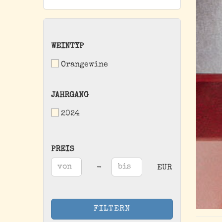
WEINTYP
WEINTYP
Orangewine
JAHRGANG
JAHRGANG
2024
PREIS
PREIS
Preis bis
-
EUR
FILTERN