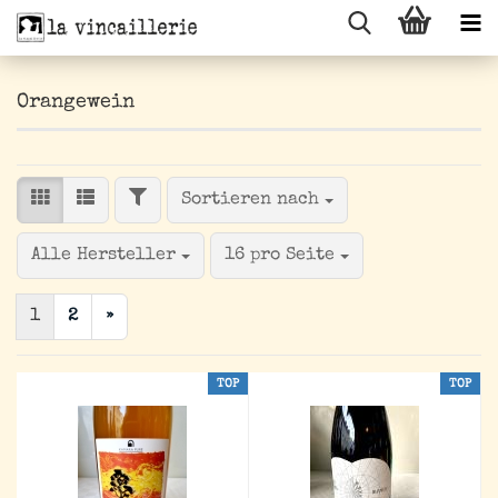
Orangewein
FILTER
Sortieren nach
Sortieren nach
pro Seite
Alle Hersteller
16 pro Seite
1
2
»
TOP
TOP