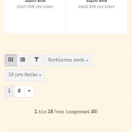
15,00 EUR
22,00 EUR
20,00 EUR pro Liter
29,33 EUR pro Liter
FILTER
Sortieren nach
Sortieren nach
pro Seite
16 pro Seite
1
2
»
1
bis
16
(von insgesamt
25
)