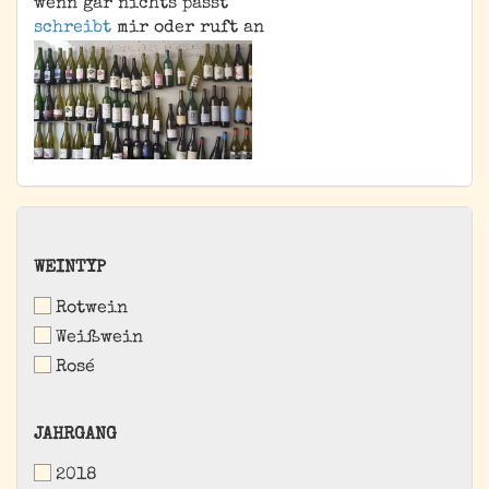
wenn gar nichts passt
schreibt
mir oder ruft an
WEINTYP
WEINTYP
Rotwein
Weißwein
Rosé
JAHRGANG
JAHRGANG
2018