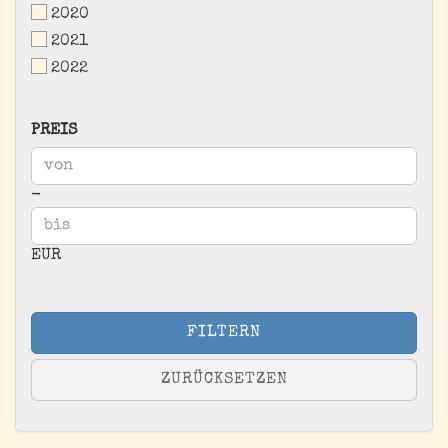
2020
2021
2022
PREIS
PREIS
Preis bis
-
EUR
FILTERN
ZURÜCKSETZEN