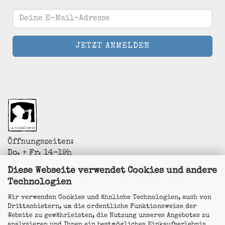
Öffnungszeiten:
Do. + Fr. 14-19h
Sa. 11-14h
Diese Webseite verwendet Cookies und andere
Sonderöffnungszeiten zu Feiertagen...sonst
Technologien
anrufen!
La Vincaillerie - vin naturel
Wir verwenden Cookies und ähnliche Technologien, auch von
Surk-ki Schrade
Drittanbietern, um die ordentliche Funktionsweise der
Leostrasse 57
Website zu gewährleisten, die Nutzung unseres Angebotes zu
50823 Köln - Ehrenfeld
analysieren und Ihnen ein bestmögliches Einkaufserlebnis