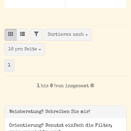
FILTER
Sortieren nach
Sortieren nach
pro Seite
16 pro Seite
1
1
bis
6
(von insgesamt
6
)
Weinberatung? Schreiben Sie mir!
Orientierung? Benutzt einfach die Filter,