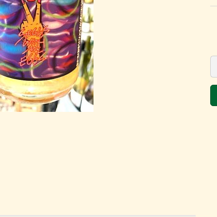
der Vincaillerie -
trotzdem gut!