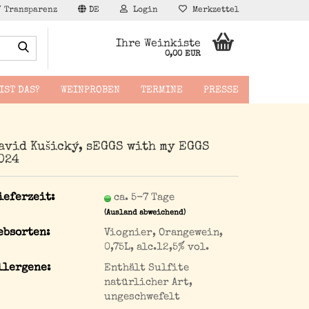
/ Transparenz
DE
Login
Merkzettel
Suche...
Ihre Weinkiste
0,00 EUR
IST DAS?
WEINPROBEN
TERMINE
PRESSE
avid Kušický, sEGGS with my EGGS
024
äppchen
ieferzeit:
ca. 5-7 Tage
(Ausland abweichend)
ebsorten:
Viognier, Orangewein,
0,75L, alc.12,5% vol.
llergene:
Enthält Sulfite
natürlicher Art,
ungeschwefelt