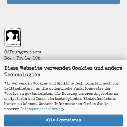
Öffnungszeiten:
Do. + Fr. 14-19h
Sa. 11-14h
Diese Webseite verwendet Cookies und andere
Sonderöffnungszeiten zu Feiertagen...sonst
Technologien
anrufen!
La Vincaillerie - vin naturel
Wir verwenden Cookies und ähnliche Technologien, auch von
Surk-ki Schrade
Drittanbietern, um die ordentliche Funktionsweise der
Leostrasse 57
Website zu gewährleisten, die Nutzung unseres Angebotes zu
50823 Köln - Ehrenfeld
analysieren und Ihnen ein bestmögliches Einkaufserlebnis
+49 172 5926537
bieten zu können. Weitere Informationen finden Sie in
E-Mail
info@la-vincaillerie.de
unserer
Datenschutzerklärung
.
Alle Akzeptieren
Vertrag widerrufen