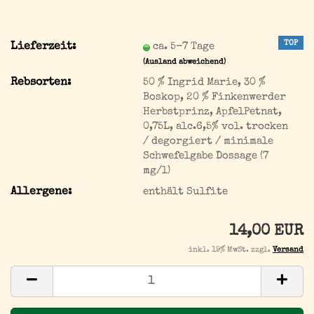
TOP
Lieferzeit:
ca. 5-7 Tage
(Ausland abweichend)
Rebsorten:
50 % Ingrid Marie, 30 %
Boskop, 20 % Finkenwerder
Herbstprinz, ApfelPetnat,
0,75L, alc.6,5% vol. trocken
/ degorgiert / minimale
Schwefelgabe Dossage (7
mg/l)
Allergene:
enthält Sulfite
14,00 EUR
inkl. 19% MwSt. zzgl.
Versand