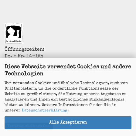
Öffnungszeiten:
Do. + Fr. 14-19h
Sa. 11-14h
Diese Webseite verwendet Cookies und andere
Sonderöffnungszeiten zu Feiertagen...sonst
Technologien
anrufen!
La Vincaillerie - vin naturel
Wir verwenden Cookies und ähnliche Technologien, auch von
Surk-ki Schrade
Drittanbietern, um die ordentliche Funktionsweise der
Leostrasse 57
Website zu gewährleisten, die Nutzung unseres Angebotes zu
50823 Köln - Ehrenfeld
analysieren und Ihnen ein bestmögliches Einkaufserlebnis
+49 172 5926537
bieten zu können. Weitere Informationen finden Sie in
E-Mail
info@la-vincaillerie.de
unserer
Datenschutzerklärung
.
Alle Akzeptieren
Vertrag widerrufen