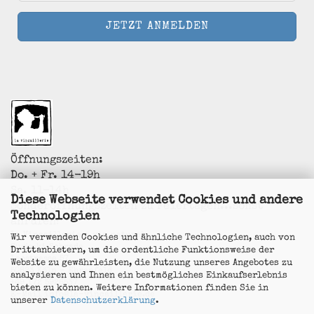
Öffnungszeiten:
Do. + Fr. 14-19h
Sa. 11-14h
Diese Webseite verwendet Cookies und andere
Sonderöffnungszeiten zu Feiertagen...sonst
Technologien
anrufen!
La Vincaillerie - vin naturel
Wir verwenden Cookies und ähnliche Technologien, auch von
Surk-ki Schrade
Drittanbietern, um die ordentliche Funktionsweise der
Leostrasse 57
Website zu gewährleisten, die Nutzung unseres Angebotes zu
50823 Köln - Ehrenfeld
analysieren und Ihnen ein bestmögliches Einkaufserlebnis
+49 172 5926537
bieten zu können. Weitere Informationen finden Sie in
E-Mail
info@la-vincaillerie.de
unserer
Datenschutzerklärung
.