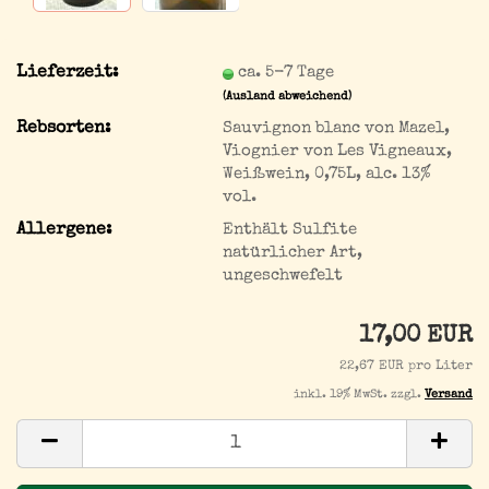
Lieferzeit:
ca. 5-7 Tage
(Ausland abweichend)
Rebsorten:
Sauvignon blanc von Mazel,
Viognier von Les Vigneaux,
Weißwein, 0,75L, alc. 13%
vol.
Allergene:
Enthält Sulfite
natürlicher Art,
ungeschwefelt
17,00 EUR
22,67 EUR pro Liter
inkl. 19% MwSt. zzgl.
Versand