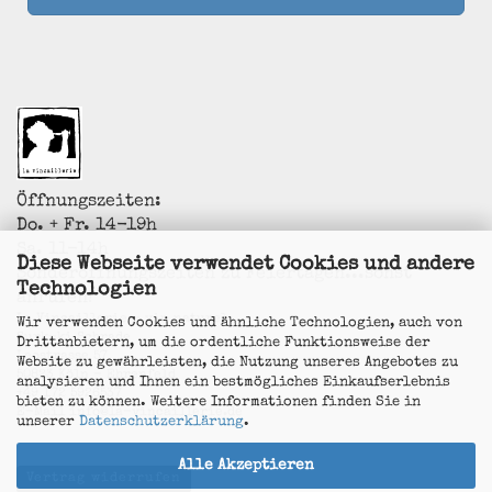
Öffnungszeiten:
Do. + Fr. 14-19h
Sa. 11-14h
Diese Webseite verwendet Cookies und andere
Sonderöffnungszeiten zu Feiertagen...sonst
Technologien
anrufen!
La Vincaillerie - vin naturel
Wir verwenden Cookies und ähnliche Technologien, auch von
Surk-ki Schrade
Drittanbietern, um die ordentliche Funktionsweise der
Leostrasse 57
Website zu gewährleisten, die Nutzung unseres Angebotes zu
50823 Köln - Ehrenfeld
analysieren und Ihnen ein bestmögliches Einkaufserlebnis
+49 172 5926537
bieten zu können. Weitere Informationen finden Sie in
E-Mail
info@la-vincaillerie.de
unserer
Datenschutzerklärung
.
Alle Akzeptieren
Vertrag widerrufen