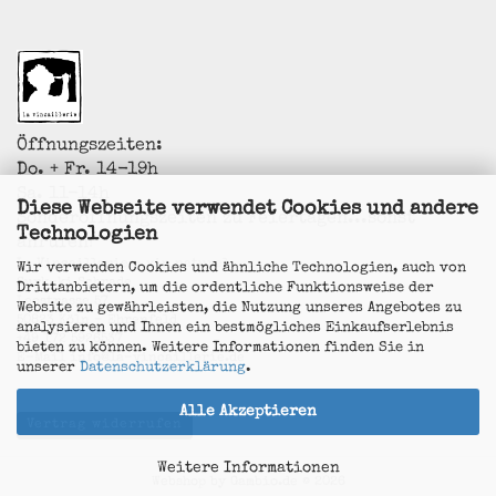
Öffnungszeiten:
Do. + Fr. 14-19h
Sa. 11-14h
Diese Webseite verwendet Cookies und andere
Sonderöffnungszeiten zu Feiertagen...sonst
Technologien
anrufen!
La Vincaillerie - vin naturel
Wir verwenden Cookies und ähnliche Technologien, auch von
Surk-ki Schrade
Drittanbietern, um die ordentliche Funktionsweise der
Leostrasse 57
Website zu gewährleisten, die Nutzung unseres Angebotes zu
50823 Köln - Ehrenfeld
analysieren und Ihnen ein bestmögliches Einkaufserlebnis
+49 172 5926537
bieten zu können. Weitere Informationen finden Sie in
E-Mail
info@la-vincaillerie.de
unserer
Datenschutzerklärung
.
Alle Akzeptieren
Vertrag widerrufen
Weitere Informationen
Webshop
by Gambio.de © 2026