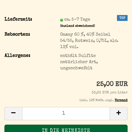
TOP
Lieferzeit:
ca. 5-7 Tage
(Ausland abweichend)
Rebsorten:
Gamay 60 %, 40% Seibel
54/55, Rotwein, 0,75L, alc.
13% vol.
Allergene:
enthält Sulfite
natürlicher Art,
ungeschwefelt
25,00 EUR
33,33 EUR pro Liter
inkl. 19% MwSt. zzgl.
Versand