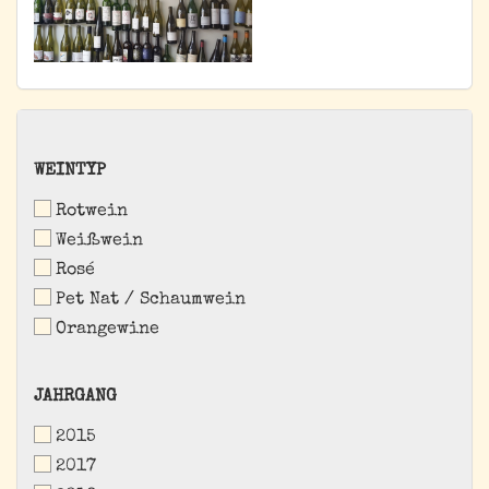
WEINTYP
WEINTYP
Rotwein
Weißwein
Rosé
Pet Nat / Schaumwein
Orangewine
JAHRGANG
JAHRGANG
2015
2017