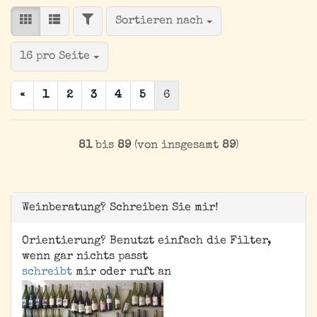
FILTER
Sortieren nach
Sortieren nach
pro Seite
16 pro Seite
«
1
2
3
4
5
6
81
bis
89
(von insgesamt
89
)
Weinberatung? Schreiben Sie mir!
Orientierung? Benutzt einfach die Filter,
wenn gar nichts passt
schreibt
mir oder ruft an