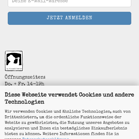
Öffnungszeiten:
Do. + Fr. 14-19h
Sa. 11-14h
Diese Webseite verwendet Cookies und andere
Sonderöffnungszeiten zu Feiertagen...sonst
Technologien
anrufen!
La Vincaillerie - vin naturel
Wir verwenden Cookies und ähnliche Technologien, auch von
Surk-ki Schrade
Drittanbietern, um die ordentliche Funktionsweise der
Leostrasse 57
Website zu gewährleisten, die Nutzung unseres Angebotes zu
50823 Köln - Ehrenfeld
analysieren und Ihnen ein bestmögliches Einkaufserlebnis
+49 172 5926537
bieten zu können. Weitere Informationen finden Sie in
E-Mail
info@la-vincaillerie.de