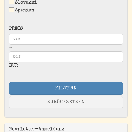
Slovakei
Spanien
PREIS
PREIS
Preis bis
-
EUR
FILTERN
ZURÜCKSETZEN
Newsletter-Anmeldung