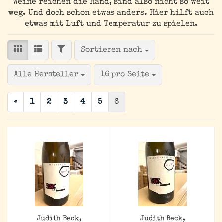
Weine reichen die Hand, sind also nicht so weit
weg. Und doch schon etwas anders. Hier hilft auch
etwas mit Luft und Temperatur zu spielen.
FILTER
Sortieren nach
Sortieren nach
pro Seite
Alle Hersteller
16 pro Seite
«
1
2
3
4
5
6
Judith Beck,
Judith Beck,