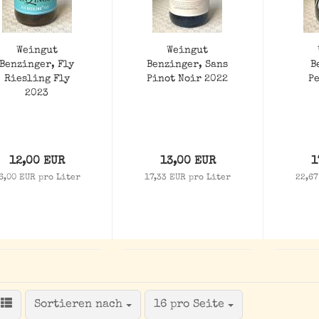
Weingut
Weingut
Benzinger, Fly
Benzinger, Sans
B
Riesling Fly
Pinot Noir 2022
P
2023
12,00 EUR
13,00 EUR
1
6,00 EUR pro Liter
17,33 EUR pro Liter
22,67
Sortieren nach
pro Seite
Sortieren nach
16 pro Seite