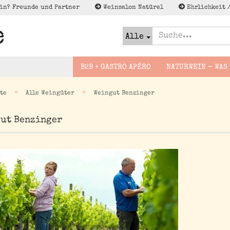
in? Freunde und Partner
Weinsalon Natürel
Ehrlichkeit 
Alle
B2B + GASTRO APÉRO
NATURWEIN - WAS 
»
»
te
Alle Weingüter
Weingut Benzinger
Slovakei
Bier naturel
ut Benzinger
Foodguides -
Lagerschn
Deutschland
Brände
Wineguides
enweine
France
Cider - Apfel Pet Nat
Lektüre zu Naturwein
sflug
Espana
Wenig to NO/Low to NO
gsreise
Alk - Met, Verjus und
Italien
co
Österreich
Georgien
Griechenland
Not Natural im Sinne