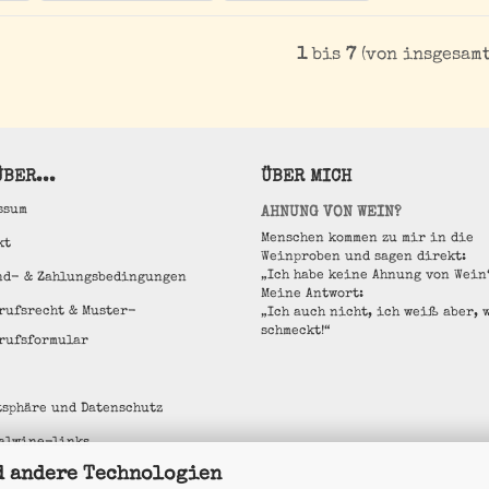
1
bis
7
(von insgesam
BER...
ÜBER MICH
ssum
AHNUNG VON WEIN?
Menschen kommen zu mir in die
kt
Weinproben und sagen direkt:
„Ich habe keine Ahnung von Wein
nd- & Zahlungsbedingungen
Meine Antwort:
rufsrecht & Muster-
„Ich auch nicht, ich weiß aber, 
schmeckt!“
rufsformular
tsphäre und Datenschutz
alwine-links
d andere Technologien
e Einstellungen