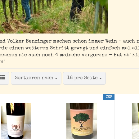
der Vincaillerie -
trotzdem gut!
nd Volker Benzinger machen schon immer Wein - auch n
sie einen weiteren Schritt gewagt und einfach mal al
machen sie auch noch 4 maische vergorene - Hut ab! E
n!
Sortieren nach
pro Seite
Sortieren nach
16 pro Seite
TOP