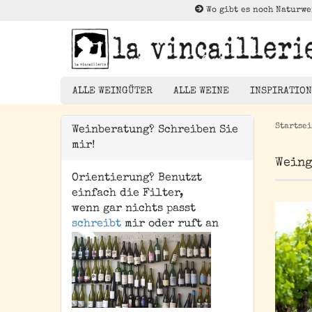
Wo gibt es noch Naturwe
ALLE WEINGÜTER
ALLE WEINE
INSPIRATION
Startsei
Weinberatung? Schreiben Sie
mir!
Rotwein
Weing
Weißwein
Orientierung? Benutzt
Die Brück
Rosé
einfach die Filter,
Kleiner Au
wenn gar nichts passt
Orangewein
schreibt
mir oder ruft an
Entdeckun
Pet Nat/ Bubbles
Magnums - 1,5 Liter
Flaschen