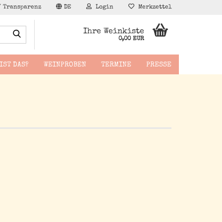
/ Transparenz
DE
Login
Merkzettel
Suche...
Ihre Weinkiste
0,00 EUR
IST DAS?
WEINPROBEN
TERMINE
PRESSE
äppchen