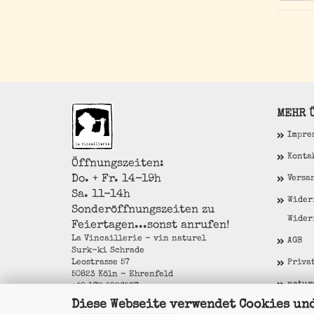
MEHR Ü
Impre
Konta
Öffnungszeiten:
Do. + Fr. 14-19h
Versa
Sa. 11-14h
Wider
Sonderöffnungszeiten zu
Wider
Feiertagen...sonst anrufen!
La Vincaillerie - vin naturel
AGB
Surk-ki Schrade
Leostrasse 57
Priva
50823 Köln - Ehrenfeld
natur
+49 172 5926537
E-Mail
info@la-vincaillerie.de
Diese Webseite verwendet Cookies un
Cooki