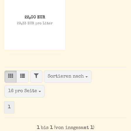
22,00 EUR
29,33 EUR pro Liter
FILTER
Sortieren nach
Sortieren nach
pro Seite
16 pro Seite
1
1
bis
1
(von insgesamt
1
)