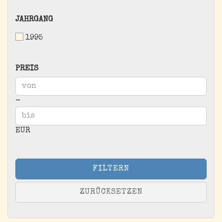
JAHRGANG
JAHRGANG
1995
PREIS
PREIS
Preis bis
-
EUR
FILTERN
ZURÜCKSETZEN