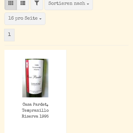
FILTER
Sortieren nach
Sortieren nach
pro Seite
16 pro Seite
1
Casa Pardet,
Tempranillo
Riserva 1995