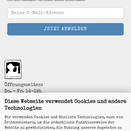
UND KANN JEDERZEIT KOSTENLOS WIEDER ABBESTELLEN!
Öffnungszeiten:
Do. + Fr. 14-19h
Sa. 11-14h
Diese Webseite verwendet Cookies und andere
Sonderöffnungszeiten zu Feiertagen...sonst
Technologien
anrufen!
La Vincaillerie - vin naturel
Wir verwenden Cookies und ähnliche Technologien, auch von
Surk-ki Schrade
Drittanbietern, um die ordentliche Funktionsweise der
Leostrasse 57
Website zu gewährleisten, die Nutzung unseres Angebotes zu