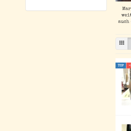
Mar
wei
auch 
TOP
-