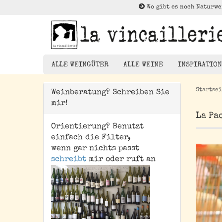
Wo gibt es noch Naturwe
ALLE WEINGÜTER
ALLE WEINE
INSPIRATION
Startsei
Weinberatung? Schreiben Sie
mir!
Rotwein
La Pa
Weißwein
Orientierung? Benutzt
Die Brück
Rosé
einfach die Filter,
Kleiner Au
wenn gar nichts passt
Orangewein
schreibt
mir oder ruft an
Entdeckun
Pet Nat/ Bubbles
Magnums - 1,5 Liter
Flaschen