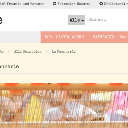
in? Freunde und Partner
Weinsalon Natürel
Ehrlichkeit 
Alle
B2B + GASTRO APÉRO
NATURWEIN - WAS 
»
»
te
Alle Weingüter
La Paonnerie
Slovakei
Bier naturel
onnerie
Foodguides -
Lagerschn
Deutschland
Brände
Wineguides
enweine
France
Cider - Apfel Pet Nat
Lektüre zu Naturwein
sflug
Espana
Wenig to NO/Low to NO
gsreise
Alk - Met, Verjus und
Italien
co
Österreich
Georgien
Griechenland
Not Natural im Sinne