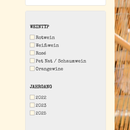
WEINTYP
WEINTYP
Rotwein
Weißwein
Rosé
Pet Nat / Schaumwein
Orangewine
JAHRGANG
JAHRGANG
2022
2023
2025