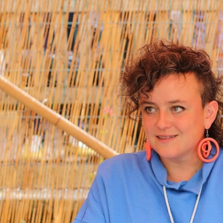
der Vincaillerie -
trotzdem gut!