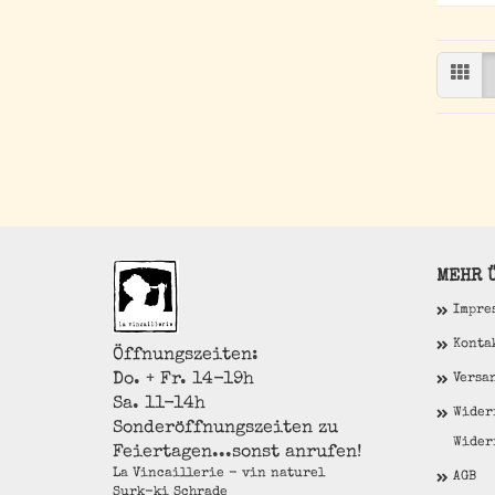
MEHR Ü
Impre
Konta
Öffnungszeiten:
Do. + Fr. 14-19h
Versa
Sa. 11-14h
Wider
Sonderöffnungszeiten zu
Wider
Feiertagen...sonst anrufen!
La Vincaillerie - vin naturel
AGB
Surk-ki Schrade