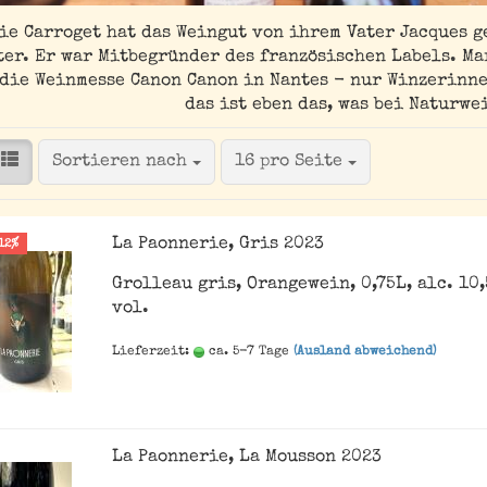
ie Carroget hat das Weingut von ihrem Vater Jacques g
ter. Er war Mitbegründer des französischen Labels. Ma
die Weinmesse Canon Canon in Nantes - nur Winzerinnen
das ist eben das, was bei Naturwe
Sortieren nach
pro Seite
Sortieren nach
16 pro Seite
La Paonnerie, Gris 2023
12%
Grolleau gris, Orangewein, 0,75L, alc. 10
vol.
Lieferzeit:
ca. 5-7 Tage
(Ausland abweichend)
La Paonnerie, La Mousson 2023