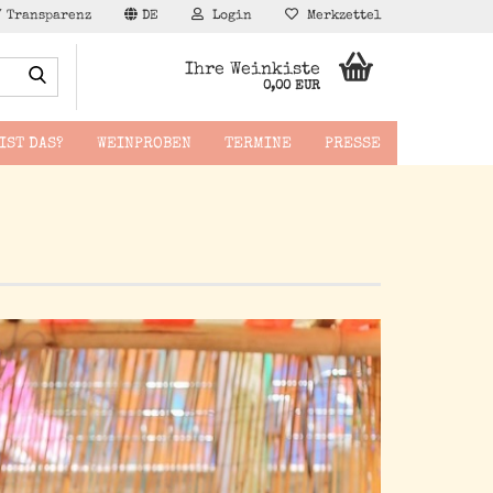
/ Transparenz
DE
Login
Merkzettel
Suche...
Ihre Weinkiste
0,00 EUR
IST DAS?
WEINPROBEN
TERMINE
PRESSE
äppchen