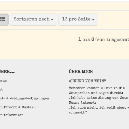
Sortieren nach
pro Seite
Sortieren nach
16 pro Seite
1
bis
6
(von insgesam
BER...
ÜBER MICH
ssum
AHNUNG VON WEIN?
Menschen kommen zu mir in die
kt
Weinproben und sagen direkt:
„Ich habe keine Ahnung von Wein
nd- & Zahlungsbedingungen
Meine Antwort:
rufsrecht & Muster-
„Ich auch nicht, ich weiß aber, 
schmeckt!“
rufsformular