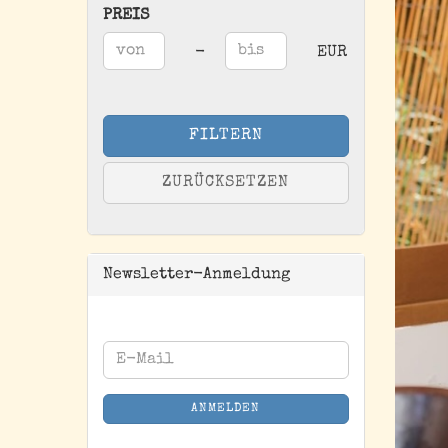
PREIS
PREIS
Preis bis
-
EUR
FILTERN
ZURÜCKSETZEN
Newsletter-Anmeldung
WEITER
E-
ZUR
Mail
NEWSLETTER-
ANMELDEN
ANMELDUNG