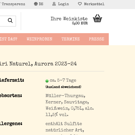
/ Transparenz
DE
Login
Merkzettel
Suche...
Ihre Weinkiste
0,00 EUR
IST DAS?
WEINPROBEN
TERMINE
PRESSE
iri Naturel, Aurora 2023-24
äppchen
ieferzeit:
ca. 5-7 Tage
(Ausland abweichend)
ebsorten:
Müller-Thurgau,
Kerner, Sauvitage,
Weißwein, 0,75L, alc.
11,5% vol.
llergene:
enthält Sulfite
natürlicher Art,