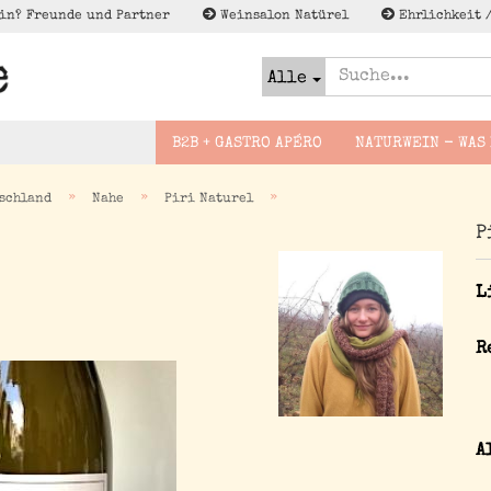
in? Freunde und Partner
Weinsalon Natürel
Ehrlichkeit 
Alle
B2B + GASTRO APÉRO
NATURWEIN - WAS 
»
»
»
schland
Nahe
Piri Naturel
P
Slovakei
Bier naturel
Foodguides -
Lagerschn
Deutschland
Brände
Wineguides
L
enweine
France
Cider - Apfel Pet Nat
Lektüre zu Naturwein
sflug
Espana
Wenig to NO/Low to NO
R
gsreise
Alk - Met, Verjus und
Italien
co
Österreich
Georgien
A
Griechenland
Not Natural im Sinne