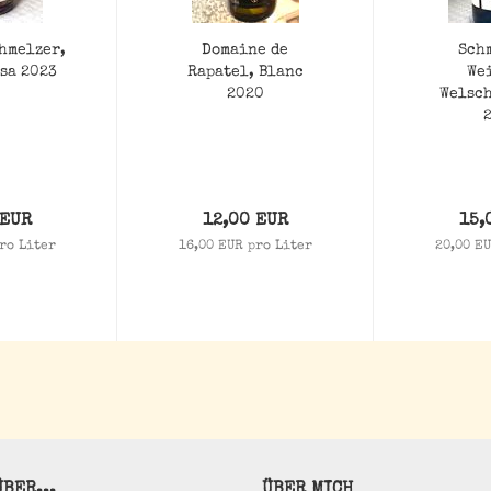
hmelzer,
Domaine de
Sch
osa 2023
Rapatel, Blanc
We
2020
Welsc
 EUR
12,00 EUR
15,
ro Liter
16,00 EUR pro Liter
20,00 EU
BER...
ÜBER MICH