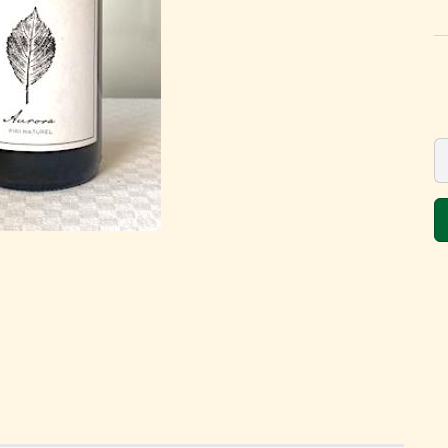
der Vincaillerie -
trotzdem gut!