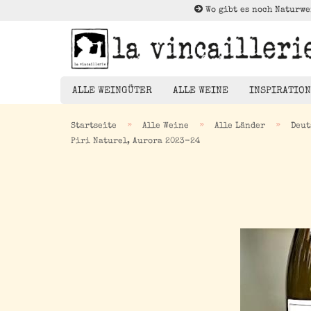
Wo gibt es noch Naturwe
ALLE WEINGÜTER
ALLE WEINE
INSPIRATION
»
»
»
Startseite
Alle Weine
Alle Länder
Deut
Piri Naturel, Aurora 2023-24
Rotwein
Weißwein
Die Brück
Rosé
Kleiner Au
Orangewein
Entdeckun
Pet Nat/ Bubbles
Magnums - 1,5 Liter
Flaschen