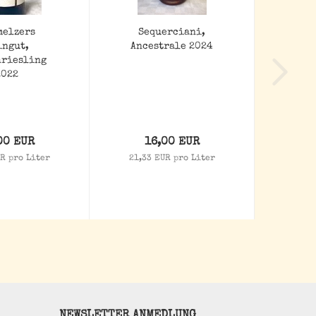
melzers
Sequerciani,
ingut,
Ancestrale 2024
hriesling
2022
00 EUR
16,00 EUR
R pro Liter
21,33 EUR pro Liter
NEWSLETTER ANMEDLUNG