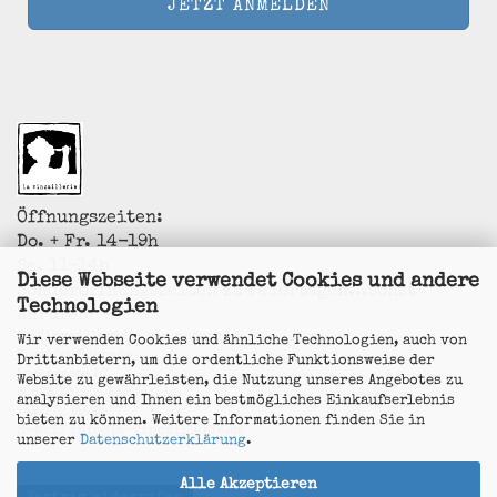
Öffnungszeiten:
Do. + Fr. 14-19h
Sa. 11-14h
Diese Webseite verwendet Cookies und andere
Sonderöffnungszeiten zu Feiertagen...sonst
Technologien
anrufen!
La Vincaillerie - vin naturel
Wir verwenden Cookies und ähnliche Technologien, auch von
Surk-ki Schrade
Drittanbietern, um die ordentliche Funktionsweise der
Leostrasse 57
Website zu gewährleisten, die Nutzung unseres Angebotes zu
50823 Köln - Ehrenfeld
analysieren und Ihnen ein bestmögliches Einkaufserlebnis
+49 172 5926537
bieten zu können. Weitere Informationen finden Sie in
E-Mail
info@la-vincaillerie.de
unserer
Datenschutzerklärung
.
Alle Akzeptieren