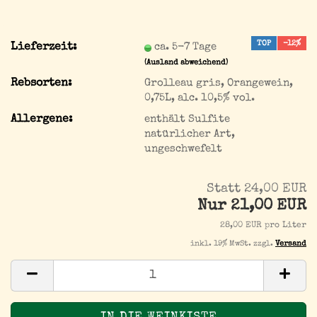
TOP
-12%
Lieferzeit:
ca. 5-7 Tage
(Ausland abweichend)
Rebsorten:
Grolleau gris, Orangewein,
0,75L, alc. 10,5% vol.
Allergene:
enthält Sulfite
natürlicher Art,
ungeschwefelt
Statt 24,00 EUR
Nur 21,00 EUR
28,00 EUR pro Liter
inkl. 19% MwSt. zzgl.
Versand