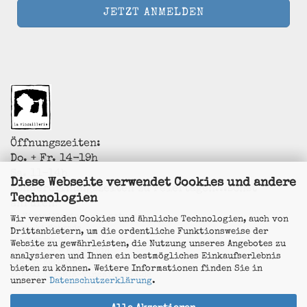
Öffnungszeiten:
Do. + Fr. 14-19h
Sa. 11-14h
Diese Webseite verwendet Cookies und andere
Sonderöffnungszeiten zu Feiertagen...sonst
Technologien
anrufen!
La Vincaillerie - vin naturel
Wir verwenden Cookies und ähnliche Technologien, auch von
Surk-ki Schrade
Drittanbietern, um die ordentliche Funktionsweise der
Leostrasse 57
Website zu gewährleisten, die Nutzung unseres Angebotes zu
50823 Köln - Ehrenfeld
analysieren und Ihnen ein bestmögliches Einkaufserlebnis
+49 172 5926537
bieten zu können. Weitere Informationen finden Sie in
E-Mail
info@la-vincaillerie.de
unserer
Datenschutzerklärung
.