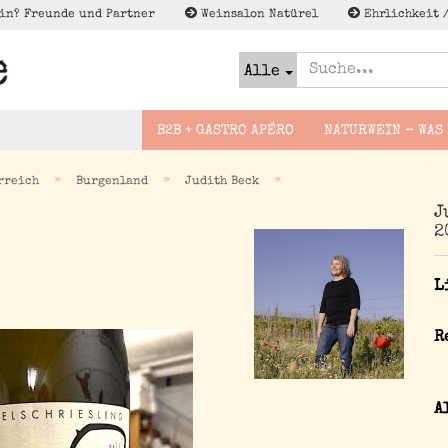
in? Freunde und Partner
Weinsalon Natürel
Ehrlichkeit 
Alle
B2B + GASTRO APÉRO
NATURWEIN - WAS 
»
»
»
rreich
Burgenland
Judith Beck
J
Slovakei
Bier naturel
2
Foodguides -
Lagerschn
Deutschland
Brände
Wineguides
enweine
France
Cider - Apfel Pet Nat
L
Lektüre zu Naturwein
sflug
Espana
Wenig to NO/Low to NO
gsreise
Alk - Met, Verjus und
Italien
R
co
Österreich
Georgien
A
Griechenland
Not Natural im Sinne