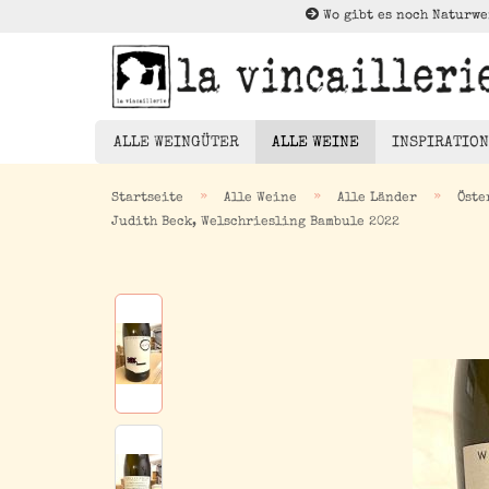
Wo gibt es noch Naturwe
ALLE WEINGÜTER
ALLE WEINE
INSPIRATION
»
»
»
Startseite
Alle Weine
Alle Länder
Öste
Judith Beck, Welschriesling Bambule 2022
Rotwein
Weißwein
Die Brück
Rosé
Kleiner Au
Orangewein
Entdeckun
Pet Nat/ Bubbles
Magnums - 1,5 Liter
Flaschen