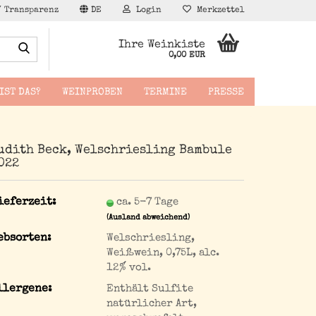
/ Transparenz
DE
Login
Merkzettel
Suche...
Ihre Weinkiste
0,00 EUR
IST DAS?
WEINPROBEN
TERMINE
PRESSE
udith Beck, Welschriesling Bambule
022
äppchen
ieferzeit:
ca. 5-7 Tage
(Ausland abweichend)
ebsorten:
Welschriesling,
Weißwein, 0,75L, alc.
12% vol.
llergene:
Enthält Sulfite
natürlicher Art,