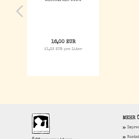
Ancestrale 2024
16,00 EUR
21,33 EUR pro Liter
MEHR Ü
Impre
Konta