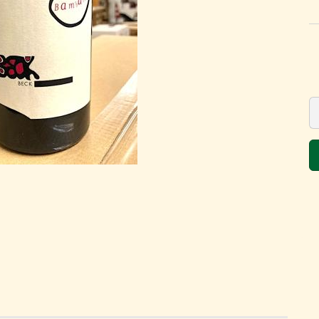
der Vincaillerie -
trotzdem gut!