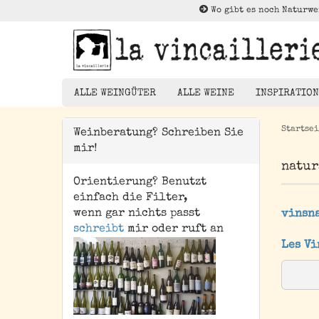
Wo gibt es noch Naturwe
ALLE WEINGÜTER
ALLE WEINE
INSPIRATION
Startsei
Weinberatung? Schreiben Sie
mir!
Rotwein
natur
Weißwein
Orientierung? Benutzt
Die Brück
Rosé
einfach die Filter,
Kleiner Au
wenn gar nichts passt
vinsna
Orangewein
schreibt
mir oder ruft an
Entdeckun
Pet Nat/ Bubbles
Les Vi
Magnums - 1,5 Liter
Flaschen