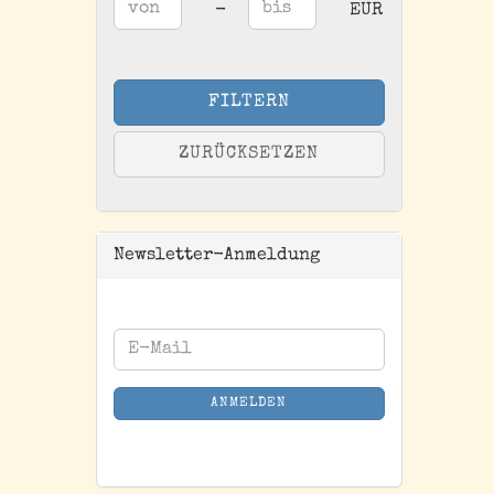
Preis bis
-
EUR
FILTERN
ZURÜCKSETZEN
Newsletter-Anmeldung
WEITER
E-
ZUR
Mail
NEWSLETTER-
ANMELDEN
ANMELDUNG