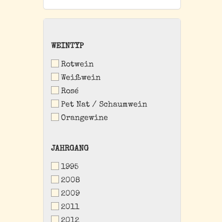
WEINTYP
WEINTYP
Rotwein
Weißwein
Rosé
Pet Nat / Schaumwein
Orangewine
JAHRGANG
JAHRGANG
1995
2008
2009
2011
2012