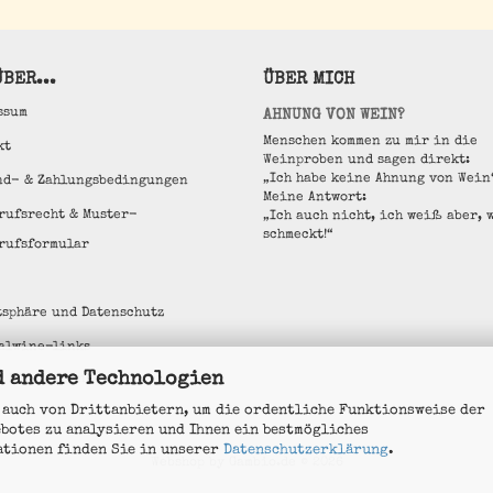
BER...
ÜBER MICH
ssum
AHNUNG VON WEIN?
Menschen kommen zu mir in die
kt
Weinproben und sagen direkt:
„Ich habe keine Ahnung von Wein
nd- & Zahlungsbedingungen
Meine Antwort:
rufsrecht & Muster-
„Ich auch nicht, ich weiß aber, 
schmeckt!“
rufsformular
tsphäre und Datenschutz
alwine-links
d andere Technologien
e Einstellungen
 auch von Drittanbietern, um die ordentliche Funktionsweise der
ebotes zu analysieren und Ihnen ein bestmögliches
ationen finden Sie in unserer
Datenschutzerklärung
.
Webshop
by Gambio.de © 2026