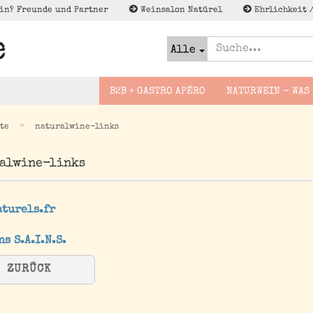
in? Freunde und Partner
Weinsalon Natürel
Ehrlichkeit 
Alle
B2B + GASTRO APÉRO
NATURWEIN - WAS 
»
te
naturalwine-links
Slovakei
Bier naturel
alwine-links
Foodguides -
Lagerschn
Deutschland
Brände
Wineguides
enweine
France
Cider - Apfel Pet Nat
Lektüre zu Naturwein
sflug
turels.fr
Espana
Wenig to NO/Low to NO
gsreise
Alk - Met, Verjus und
Italien
ns S.A.I.N.S.
co
Österreich
ZURÜCK
Georgien
Griechenland
Not Natural im Sinne