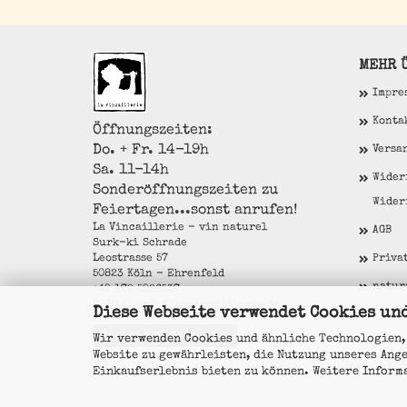
MEHR Ü
Impre
Konta
Öffnungszeiten:
Do. + Fr. 14-19h
Versa
Sa. 11-14h
Wider
Sonderöffnungszeiten zu
Wider
Feiertagen...sonst anrufen!
La Vincaillerie - vin naturel
AGB
Surk-ki Schrade
Leostrasse 57
Priva
50823 Köln - Ehrenfeld
natur
+49 172 5926537
E-Mail
info@la-vincaillerie.de
Diese Webseite verwendet Cookies un
Cooki
Vertrag widerrufen
Wir verwenden Cookies und ähnliche Technologien,
Website zu gewährleisten, die Nutzung unseres Ang
Einkaufserlebnis bieten zu können. Weitere Inform