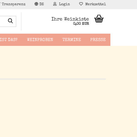
/ Transparenz
DE
Login
Merkzettel
Suche...
Ihre Weinkiste
0,00 EUR
IST DAS?
WEINPROBEN
TERMINE
PRESSE
äppchen