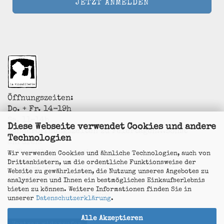
Öffnungszeiten:
Do. + Fr. 14-19h
Sa. 11-14h
Diese Webseite verwendet Cookies und andere
Sonderöffnungszeiten zu Feiertagen...sonst
Technologien
anrufen!
La Vincaillerie - vin naturel
Wir verwenden Cookies und ähnliche Technologien, auch von
Surk-ki Schrade
Drittanbietern, um die ordentliche Funktionsweise der
Leostrasse 57
Website zu gewährleisten, die Nutzung unseres Angebotes zu
50823 Köln - Ehrenfeld
analysieren und Ihnen ein bestmögliches Einkaufserlebnis
+49 172 5926537
bieten zu können. Weitere Informationen finden Sie in
E-Mail
info@la-vincaillerie.de
unserer
Datenschutzerklärung
.
Alle Akzeptieren