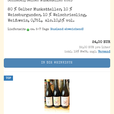
Schnabel, Gelber Muskateller 2023
80 % Gelber Muskatteller, 10 %
Weissburgunder, 10 % Welschriesling,
Weißwein, 0,75L, alc.10,5% vol.
Lieferzeit:
ca. 5-7 Tage
(Ausland abweichend)
24,00 EUR
32,00 EUR pro Liter
inkl. 19% MwSt. zzgl.
Versand
IN DIE WEINKISTE
TOP