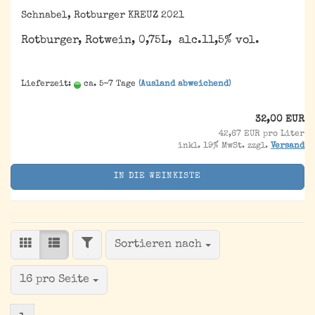
Schnabel, Rotburger KREUZ 2021
Rotburger, Rotwein, 0,75L, alc.11,5% vol.
Lieferzeit:
ca. 5-7 Tage
(Ausland abweichend)
32,00 EUR
42,67 EUR pro Liter
inkl. 19% MwSt. zzgl.
Versand
IN DIE WEINKISTE
FILTER
Sortieren nach
Sortieren nach
pro Seite
16 pro Seite