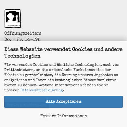
Öffnungszeiten:
Do. + Fr. 14-19h
Sa. 11-14h
Diese Webseite verwendet Cookies und andere
Sonderöffnungszeiten zu Feiertagen...sonst
Technologien
anrufen!
La Vincaillerie - vin naturel
Wir verwenden Cookies und ähnliche Technologien, auch von
Surk-ki Schrade
Drittanbietern, um die ordentliche Funktionsweise der
Leostrasse 57
Website zu gewährleisten, die Nutzung unseres Angebotes zu
50823 Köln - Ehrenfeld
analysieren und Ihnen ein bestmögliches Einkaufserlebnis
+49 172 5926537
bieten zu können. Weitere Informationen finden Sie in
E-Mail
info@la-vincaillerie.de
unserer
Datenschutzerklärung
.
Alle Akzeptieren
Vertrag widerrufen
Weitere Informationen
Webshop
by Gambio.de © 2026