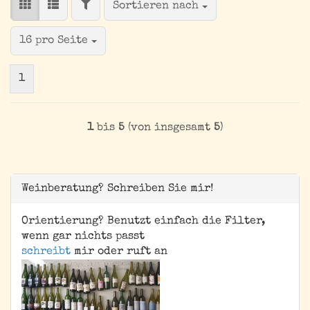
FILTER
Sortieren nach
Sortieren nach
pro Seite
16 pro Seite
1
1
bis
5
(von insgesamt
5
)
Weinberatung? Schreiben Sie mir!
Orientierung? Benutzt einfach die Filter,
wenn gar nichts passt
schreibt
mir oder ruft an