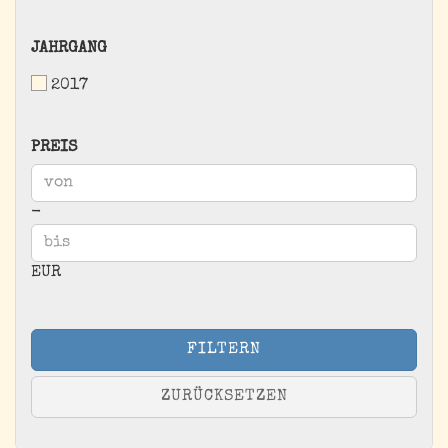
JAHRGANG
JAHRGANG
2017
PREIS
PREIS
Preis bis
-
EUR
FILTERN
ZURÜCKSETZEN