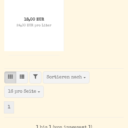
18,00 EUR
24,00 EUR pro Liter
FILTER
Sortieren nach
Sortieren nach
pro Seite
16 pro Seite
1
1
bis
1
(von insgesamt
1
)