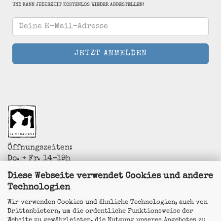
UND KANN JEDERZEIT KOSTENLOS WIEDER ABBESTELLEN!
Öffnungszeiten:
Do. + Fr. 14-19h
Sa. 11-14h
Diese Webseite verwendet Cookies und andere
Sonderöffnungszeiten zu Feiertagen...sonst
Technologien
anrufen!
La Vincaillerie - vin naturel
Wir verwenden Cookies und ähnliche Technologien, auch von
Surk-ki Schrade
Drittanbietern, um die ordentliche Funktionsweise der
Leostrasse 57
Website zu gewährleisten, die Nutzung unseres Angebotes zu