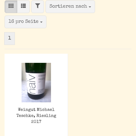
FILTER
Sortieren nach
Sortieren nach
pro Seite
16 pro Seite
1
Weingut Michael
Teschke, Riesling
2017