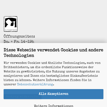
Öffnungszeiten:
Do. + Fr. 14-19h
Sa. 11-14h
Diese Webseite verwendet Cookies und andere
Sonderöffnungszeiten zu Feiertagen...sonst
Technologien
anrufen!
La Vincaillerie - vin naturel
Wir verwenden Cookies und ähnliche Technologien, auch von
Surk-ki Schrade
Drittanbietern, um die ordentliche Funktionsweise der
Leostrasse 57
Website zu gewährleisten, die Nutzung unseres Angebotes zu
50823 Köln - Ehrenfeld
analysieren und Ihnen ein bestmögliches Einkaufserlebnis
+49 172 5926537
bieten zu können. Weitere Informationen finden Sie in
E-Mail
info@la-vincaillerie.de
unserer
Datenschutzerklärung
.
Alle Akzeptieren
Vertrag widerrufen
Weitere Informationen