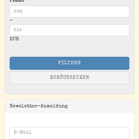
PREIS
PREIS
Preis bis
-
EUR
FILTERN
ZURÜCKSETZEN
Newsletter-Anmeldung
WEITER
E-
ZUR