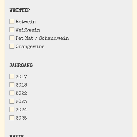
WEINTYP
WEINTYP
Rotwein
Weißwein
Pet Nat / Schaumwein
Orangewine
JAHRGANG
JAHRGANG
2017
2018
2022
2023
2024
2025