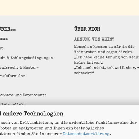
BER...
ÜBER MICH
ssum
AHNUNG VON WEIN?
Menschen kommen zu mir in die
kt
Weinproben und sagen direkt:
„Ich habe keine Ahnung von Wein
nd- & Zahlungsbedingungen
Meine Antwort:
rufsrecht & Muster-
„Ich auch nicht, ich weiß aber, 
schmeckt!“
rufsformular
tsphäre und Datenschutz
alwine-links
d andere Technologien
e Einstellungen
 auch von Drittanbietern, um die ordentliche Funktionsweise der
ebotes zu analysieren und Ihnen ein bestmögliches
ationen finden Sie in unserer
Datenschutzerklärung
.
Webshop
by Gambio.de © 2026