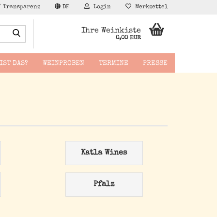
/ Transparenz
DE
Login
Merkzettel
Suche...
Ihre Weinkiste
0,00 EUR
IST DAS?
WEINPROBEN
TERMINE
PRESSE
äppchen
Katla Wines
Pfalz