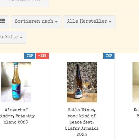
der Vincaillerie -
trotzdem gut!
Sortieren nach
Sortieren nach
Alle Hersteller
Seite
ro Seite
TOP
-33%
TOP
Winzerhof
Katla Wines,
Ka
inder, Petnatty
some kind of
blanc 2020
peace feat.
Olafur Arnalds
2023