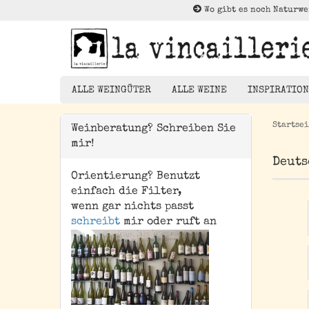
Wo gibt es noch Naturwe
ALLE WEINGÜTER
ALLE WEINE
INSPIRATION
Startsei
Weinberatung? Schreiben Sie
mir!
Rotwein
Deuts
Weißwein
Orientierung? Benutzt
Die Brück
Rosé
einfach die Filter,
Kleiner Au
wenn gar nichts passt
Orangewein
schreibt
mir oder ruft an
Entdeckun
Pet Nat/ Bubbles
Magnums - 1,5 Liter
Flaschen