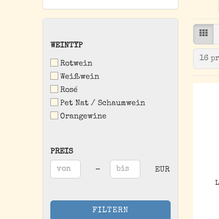
WEINTYP
WEINTYP
pro 
16 p
Rotwein
Weißwein
Rosé
Pet Nat / Schaumwein
Orangewine
PREIS
PREIS
Preis bis
-
EUR
L
FILTERN