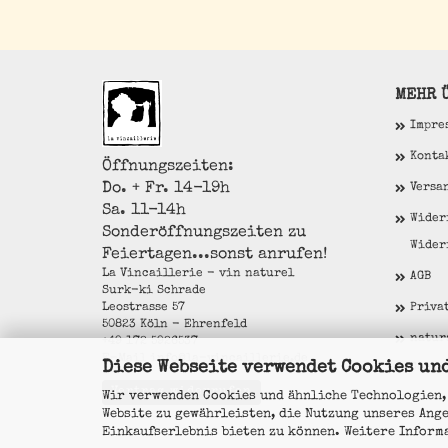
MEHR Ü
Impre
Konta
Öffnungszeiten:
Do. + Fr. 14-19h
Versa
Sa. 11-14h
Wider
Sonderöffnungszeiten zu
Wider
Feiertagen...sonst anrufen!
La Vincaillerie - vin naturel
AGB
Surk-ki Schrade
Leostrasse 57
Priva
50823 Köln - Ehrenfeld
natur
+49 172 5926537
E-Mail
info@la-vincaillerie.de
Diese Webseite verwendet Cookies un
Cooki
Vertrag widerrufen
Wir verwenden Cookies und ähnliche Technologien,
Website zu gewährleisten, die Nutzung unseres Ang
Einkaufserlebnis bieten zu können. Weitere Inform