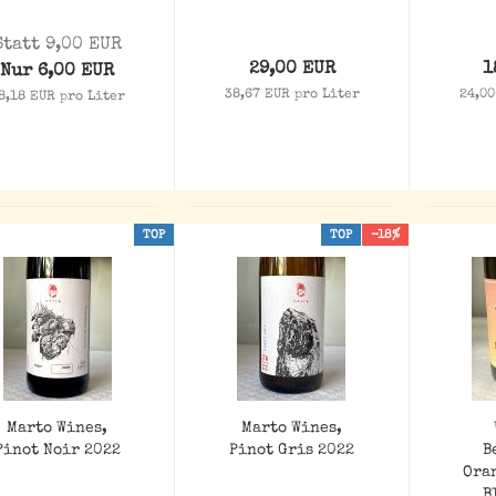
Statt 9,00 EUR
29,00 EUR
1
Nur 6,00 EUR
38,67 EUR pro Liter
24,00
8,18 EUR pro Liter
TOP
TOP
-18%
Marto Wines,
Marto Wines,
Pinot Noir 2022
Pinot Gris 2022
B
Ora
B