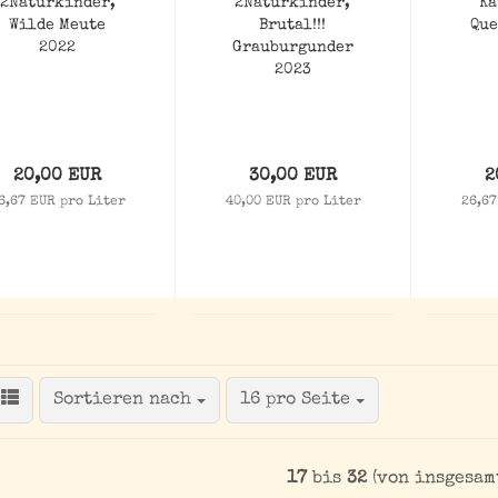
2Naturkinder,
2Naturkinder,
Ka
Wilde Meute
Brutal!!!
Que
2022
Grauburgunder
2023
20,00 EUR
30,00 EUR
2
6,67 EUR pro Liter
40,00 EUR pro Liter
26,67
Sortieren nach
pro Seite
Sortieren nach
16 pro Seite
17
bis
32
(von insgesa