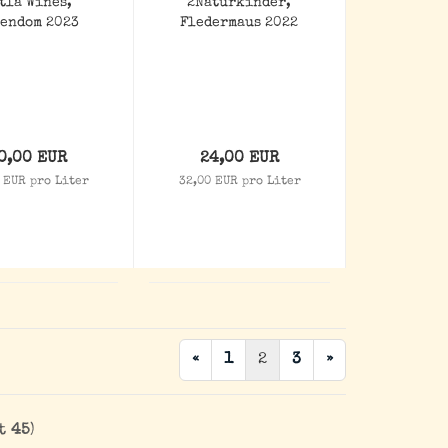
tla Wines,
2Naturkinder,
endom 2023
Fledermaus 2022
0,00 EUR
24,00 EUR
 EUR pro Liter
32,00 EUR pro Liter
«
1
2
3
»
mt
45
)