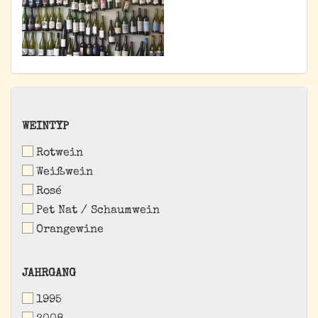
WEINTYP
WEINTYP
Rotwein
Weißwein
Rosé
Pet Nat / Schaumwein
Orangewine
JAHRGANG
JAHRGANG
1995