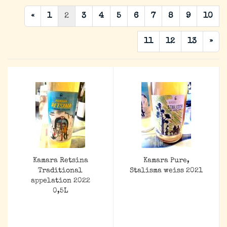
«
1
2
3
4
5
6
7
8
9
10
11
12
13
»
Kamara Retsina
Kamara Pure,
Traditional
Stalisma weiss 2021
appelation 2022
0,5L