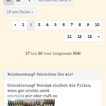
FILTER
Sortieren nach
Sortieren nach
pro Seite
16 pro Seite
«
1
2
3
4
5
6
7
8
9
10
11
12
13
»
17
bis
32
(von insgesamt
204
)
Weinberatung? Schreiben Sie mir!
Orientierung? Benutzt einfach die Filter,
wenn gar nichts passt
schreibt
mir oder ruft an