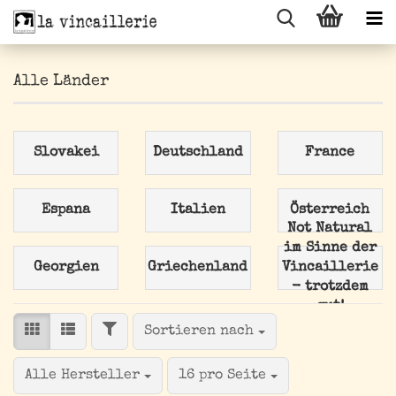
Alle Länder
Slovakei
Deutschland
France
Espana
Italien
Österreich
Not Natural
im Sinne der
Georgien
Griechenland
Vincaillerie
- trotzdem
gut!
FILTER
Sortieren nach
Sortieren nach
pro Seite
Alle Hersteller
16 pro Seite