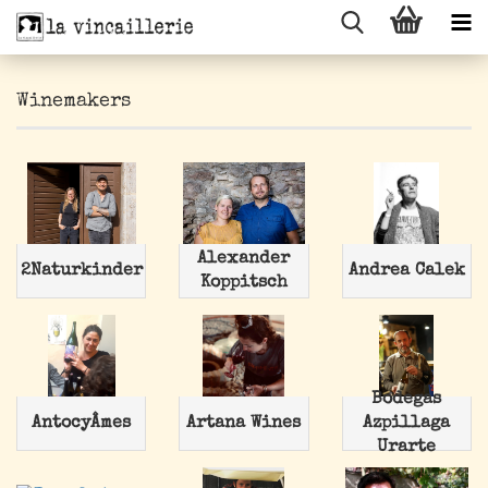
Winemakers
Alexander
2Naturkinder
Andrea Calek
Koppitsch
Bodegas
AntocyÂmes
Artana Wines
Azpillaga
Urarte