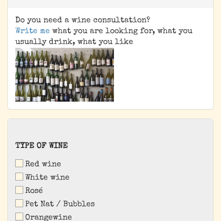
Do you need a wine consultation?
Write me
what you are looking for, what you
usually drink, what you like
TYPE
TYPE OF WINE
OF
Red wine
WINE
White wine
Rosé
Pet Nat / Bubbles
Orangewine