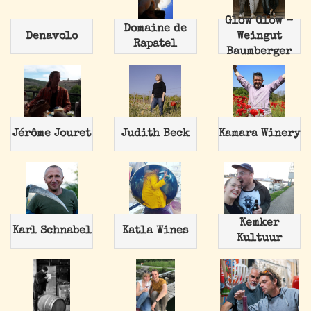
Glow Glow -
Domaine de
Denavolo
Weingut
Rapatel
Baumberger
Jérôme Jouret
Judith Beck
Kamara Winery
Kemker
Karl Schnabel
Katla Wines
Kultuur