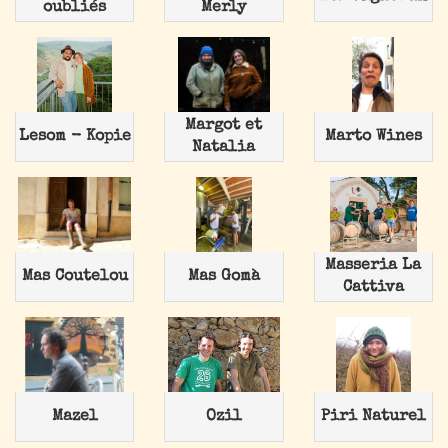
oubliés
Merly
Margot et
Lesom - Kopie
Marto Wines
Natalia
Masseria La
Mas Coutelou
Mas Gomà
Cattiva
Mazel
Ozil
Piri Naturel