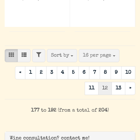
FILTER
Sort by
per page
Sort by
16 per page
«
1
2
3
4
5
6
7
8
9
10
11
12
13
»
177
to
192
(from a total of
204
)
Wine consultation? contact me!