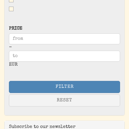
PRICE
PRICE
Price to
-
EUR
FILTER
RESET
Subscribe to our newsletter