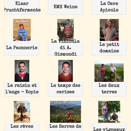
Klaar
La Cave
KMH Weine
Fruchtfermente
Apicole
La Vinicola
Le petit
La Paonnerie
di A.
domaine
Gismondi
Le raisin et
Le temps des
Les deux
l'ange - Kopie
cerises
terres
Les rêves
Les Serres de
Les vigneaux