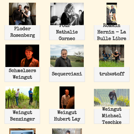
Pour -
Romain
Ploder
Nathalie
Hernin - La
Rosenberg
Cornec
Bulle Libre
Schmelzers
Sequerciani
trub:stoff
Weingut
Weingut
Weingut
Weingut
Michael
Benzinger
Hubert Lay
Teschke