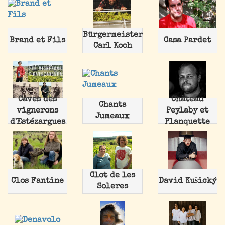
Bürgermeister
Brand et Fils
Casa Pardet
Carl Koch
Caves des
Chateau
Chants
vignerons
Peylaby et
Jumeaux
d'Estézargues
Planquette
Clot de les
Clos Fantine
David Kušický
Soleres