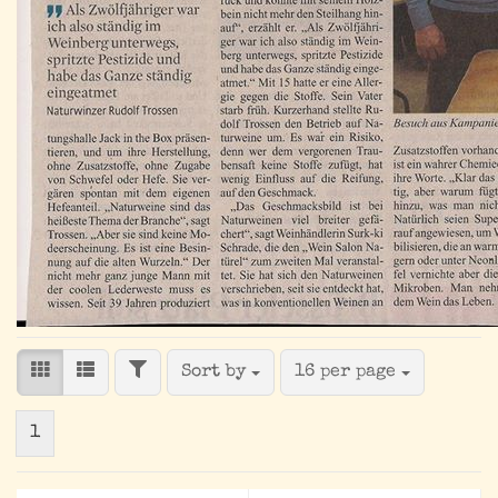
FILTER
Sort by
per page
Sort by
16 per page
1