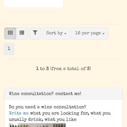
FILTER
Sort by
per page
Sort by
16 per page
1
1
to
3
(from a total of
3
)
Wine consultation? contact me!
Do you need a wine consultation?
Write me
what you are looking for, what you
usually drink, what you like