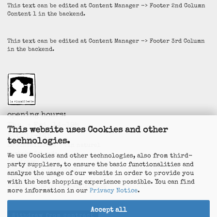
This text can be edited at Content Manager -> Footer 2nd Column
Content 1 in the backend.
This text can be edited at Content Manager -> Footer 3rd Column
in the backend.
opening hours:
Thu. + Fri. 14-19h
This website uses Cookies and other
Sat. 11-14h
technologies.
La Vincaillerie - vin naturel
Surk-ki Schrade
We use Cookies and other technologies, also from third-
Leostrasse 57
party suppliers, to ensure the basic functionalities and
50823 Köln - Ehrenfeld
analyze the usage of our website in order to provide you
+49 172 5926537
with the best shopping experience possible. You can find
E-Mail
info@la-vincaillerie.de
more information in our
Privacy Notice
.
Accept all
Withdraw from contract