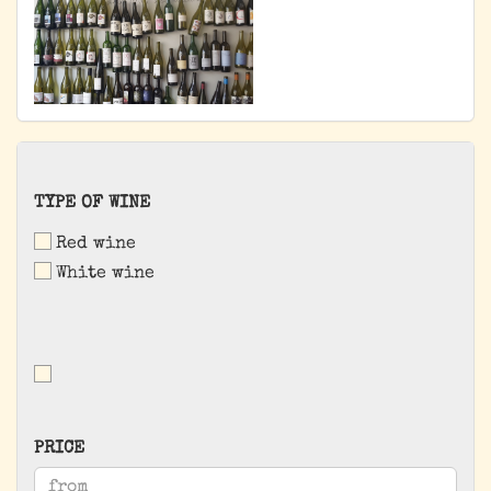
TYPE
TYPE OF WINE
OF
Red wine
WINE
White wine
PRICE
PRICE
Price to