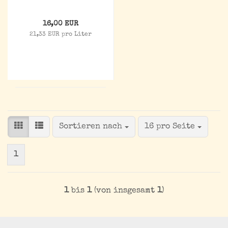
16,00 EUR
21,33 EUR pro Liter
Sortieren nach
pro Seite
Sortieren nach
16 pro Seite
1
1
bis
1
(von insgesamt
1
)